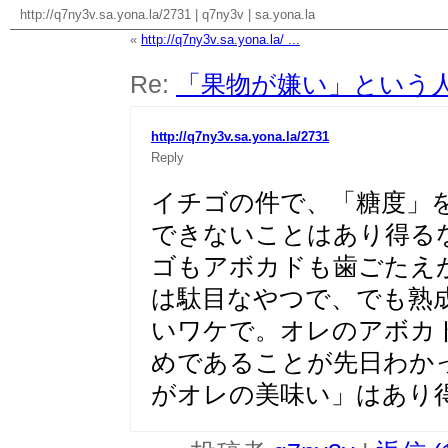
http://q7ny3v.sa.yona.la/2731
|
q7ny3v
|
sa.yona.la
«
http://q7ny3v.sa.yona.la/ ...
Re:
「果物が嫌い」という
http://q7ny3v.sa.yona.la/2731
Reply
イチゴの件で、「糖度」
できないことはあり得る
ゴもアボカドも歯ごたえ
は駄目なやつで、でも熟
いワケで。オレのアボカ
めであることが先日わか
がオレの美味い」はあり