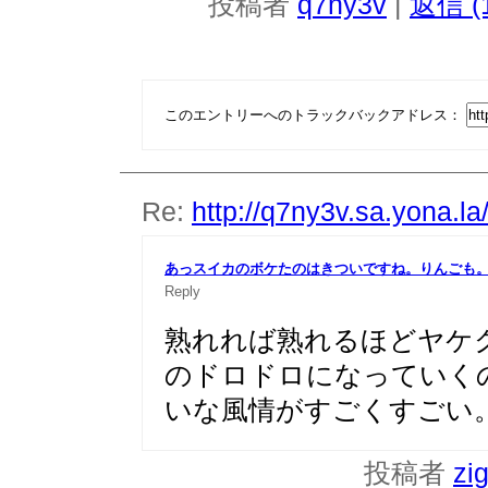
投稿者
q7ny3v
|
返信 (
このエントリーへのトラックバックアドレス：
Re:
http://q7ny3v.sa.yona.l
あっスイカのボケたのはきついですね。りんごも
Reply
熟れれば熟れるほどヤケ
のドロドロになっていく
いな風情がすごくすごい
投稿者
zi