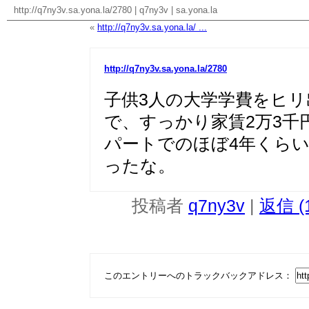
http://q7ny3v.sa.yona.la/2780
|
q7ny3v
|
sa.yona.la
«
http://q7ny3v.sa.yona.la/ ...
http://q7ny3v.sa.yona.la/2780
子供3人の大学学費をヒ
で、すっかり家賃2万3千
パートでのほぼ4年くら
ったな。
投稿者
q7ny3v
|
返信 (
このエントリーへのトラックバックアドレス：