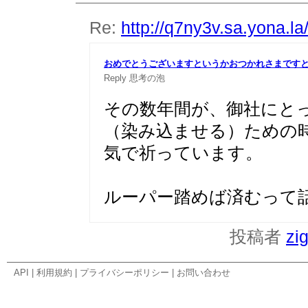
Re:
http://q7ny3v.sa.yona.l
おめでとうございますというかおつかれさまです
Reply
思考の泡
その数年間が、御社にと
（染み込ませる）ための
気で祈っています。
ルーパー踏めば済むって
投稿者
zi
API
|
利用規約
|
プライバシーポリシー
|
お問い合わせ