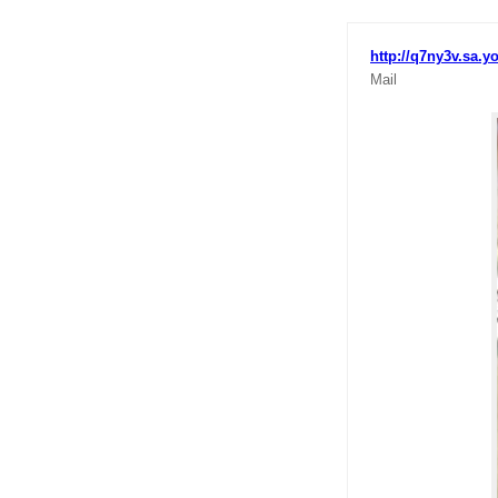
http://q7ny3v.sa.y
Mail