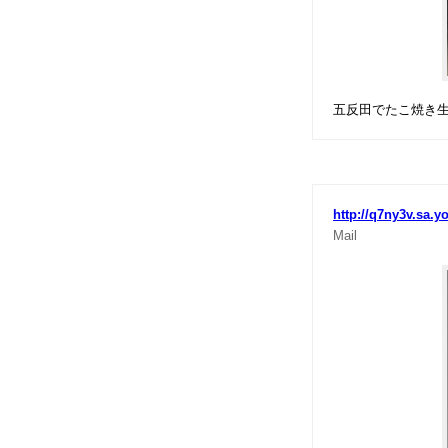
五反田でたこ焼き
http://q7ny3v.sa.y
Mail