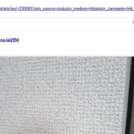
.net/articles/-/230093?utm_source=rss&utm_medium=http&utm_campaign=link
ona.la/2554