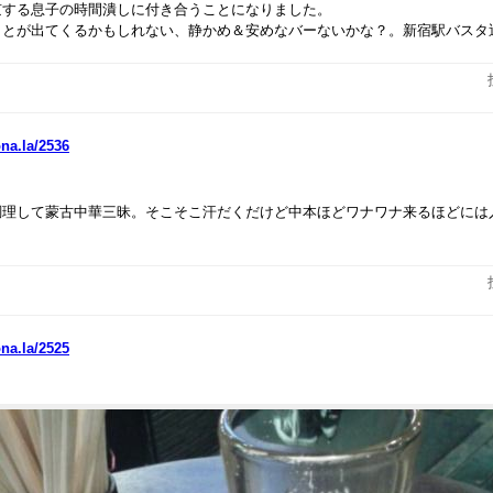
京する息子の時間潰しに付き合うことになりました。
ことが出てくるかもしれない、静かめ＆安めなバーないかな？。新宿駅バスタ
ona.la/2536
調理して蒙古中華三昧。そこそこ汗だくだけど中本ほどワナワナ来るほどには
ona.la/2525