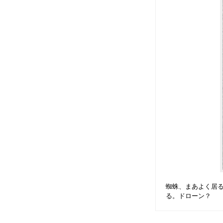
蜘蛛、まあよく居
る。ドローン？