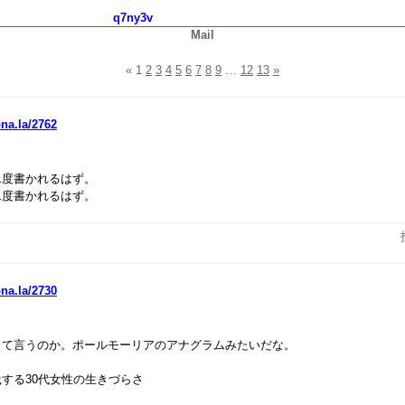
q7ny3v
Mail
«
1
2
3
4
5
6
7
8
9
…
12
13
»
ona.la/2762
二度書かれるはず。
二度書かれるはず。
ona.la/2730
って言うのか。ポールモーリアのアナグラムみたいだな。
する30代女性の生きづらさ