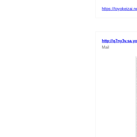
https://toyokeizai
http://q7ny3v.sa.y
Mail