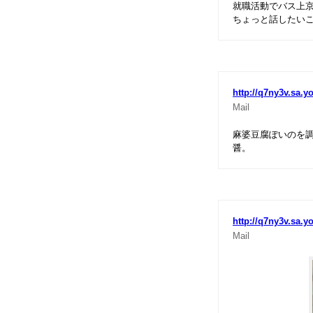
就職活動でバス上
ちょっと話したい
http://q7ny3v.sa.y
Mail
麻婆豆腐ぽいのを
醤。
http://q7ny3v.sa.y
Mail