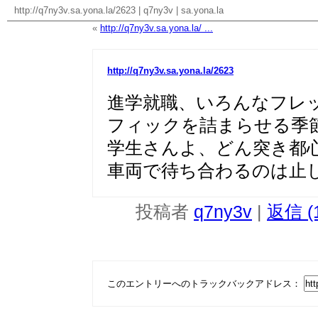
http://q7ny3v.sa.yona.la/2623
|
q7ny3v
|
sa.yona.la
«
http://q7ny3v.sa.yona.la/ ...
http://q7ny3v.sa.yona.la/2623
進学就職、いろんなフレ
フィックを詰まらせる季
学生さんよ、どん突き都
車両で待ち合わるのは止
投稿者
q7ny3v
|
返信 (
このエントリーへのトラックバックアドレス：