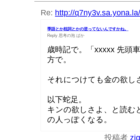
Re:
http://q7ny3v.sa.yona.l
季語とか枕詞とかの逆ってないんですかね。
Reply
思考の泡
ばか
歳時記で。「xxxxx 先
方で。
それにつけても金の欲し
以下蛇足。
キンの欲しさよ、と読む
の人っぽくなる。
投稿者
zi