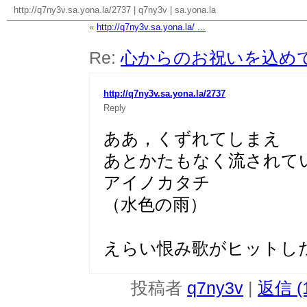
http://q7ny3v.sa.yona.la/2737
|
q7ny3v
|
sa.yona.la
«
http://q7ny3v.sa.yona.la/ ...
Re:
心からのお祝いを込め
http://q7ny3v.sa.yona.la/2737
Reply
ああ，くずれてしまえ
あとかたもなく流されて
アイノカタチ
（水色の雨）
えらい恨み歌がヒットし
投稿者
q7ny3v
|
返信 (