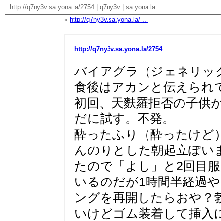
http://q7ny3v.sa.yona.la/2754
|
q7ny3v
|
sa.yona.la
«
http://q7ny3v.sa.yona.la/ ...
http://q7ny3v.sa.yona.la/2754
バイアグラ（ジェネリッ
食後はアカンと伝えられ
初回、天麩羅拒否の子供
だに試す。不発。
酔ったふり（酔ったけど
んのりとした朝起立ぽい
たので「よし」と2回目服
いるのだが1時間半経過
ングを再開したらおや？
いけどゴム装着して挿入