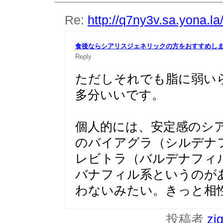
Re:
http://q7ny3v.sa.yona.l
食後ならシアリスジェネリックの方をおすすめし
Reply
ただしそれでも脂に弱い
多分いいです。
個人的には、安定感のシ
のバイアグラ（シルデナフ
レビトラ（バルデナフィ
バナフィル系というのが
わないみたい。きっと相
投稿者
zi