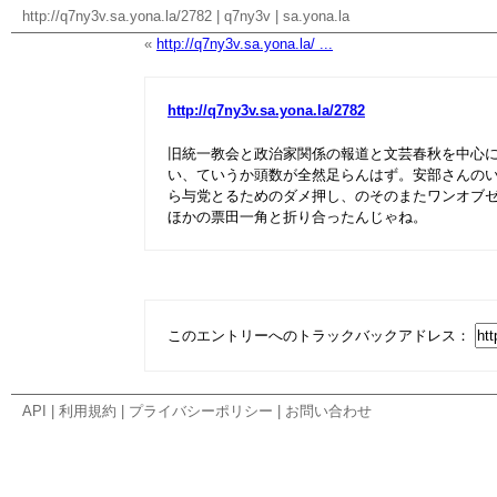
http://q7ny3v.sa.yona.la/2782
|
q7ny3v
|
sa.yona.la
«
http://q7ny3v.sa.yona.la/ ...
http://q7ny3v.sa.yona.la/2782
旧統一教会と政治家関係の報道と文芸春秋を中心
い、ていうか頭数が全然足らんはず。安部さんの
ら与党とるためのダメ押し、のそのまたワンオブ
ほかの票田一角と折り合ったんじゃね。
このエントリーへのトラックバックアドレス：
API
|
利用規約
|
プライバシーポリシー
|
お問い合わせ