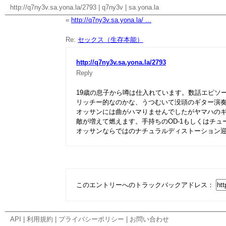
http://q7ny3v.sa.yona.la/2793
|
q7ny3v
|
sa.yona.la
«
http://q7ny3v.sa.yona.la/ ...
Re:
セックス（生存本能）
http://q7ny3v.sa.yona.la/2793
Reply
19歳の息子から噂は仕入れています。数話エピソ
リッチー的なのかな、うつむいて没頭のギター演
オッサンには曲がハマりませんでしたがヤマハの
敵が増えて燃えます。手持ちのOD-1もしくはチュ
オッサンならではのナチュラルディストーション
このエントリーへのトラックバックアドレス：
API
|
利用規約
|
プライバシーポリシー
|
お問い合わせ