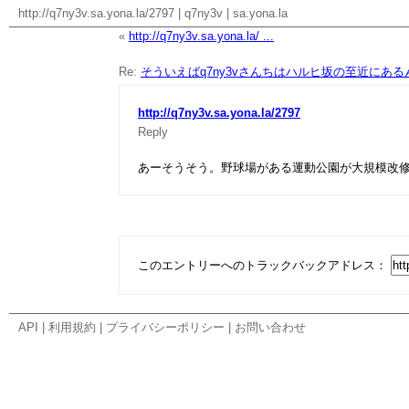
http://q7ny3v.sa.yona.la/2797
|
q7ny3v
|
sa.yona.la
«
http://q7ny3v.sa.yona.la/ ...
Re:
そういえばq7ny3vさんちはハルヒ坂の至近にあ
http://q7ny3v.sa.yona.la/2797
Reply
あーそうそう。野球場がある運動公園が大規模改
このエントリーへのトラックバックアドレス：
API
|
利用規約
|
プライバシーポリシー
|
お問い合わせ