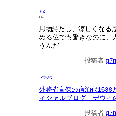
夕立
Mail
風物詩だし、涼しくなる
める位でも驚きなのに、
うんだ。
投稿者
q7
ゾワゾワ
外務省官僚の宿泊代153
ィシャルブログ「デヴィの独
投稿者
q7