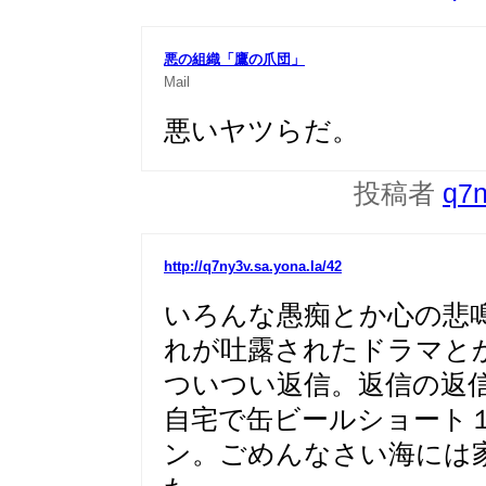
悪の組織「鷹の爪団」
Mail
悪いヤツらだ。
投稿者
q7
http://q7ny3v.sa.yona.la/42
いろんな愚痴とか心の悲
れが吐露されたドラマと
ついつい返信。返信の返
自宅で缶ビールショート
ン。ごめんなさい海には