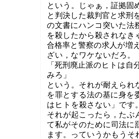
という。じゃぁ，証拠固
と判決した裁判官と求刑
の文書にハンコ突いた法
を殺したから殺されなき
合格率と警察の求人が増
ざい，なワケないだろ。
「死刑廃止派のヒトは自
みろ」
という。それが耐えられ
を罪とする法の基に身を
はヒトを殺さない」です
それが起こったら，たぶ
て私がそのために司法に
ます。っていうかもうそ