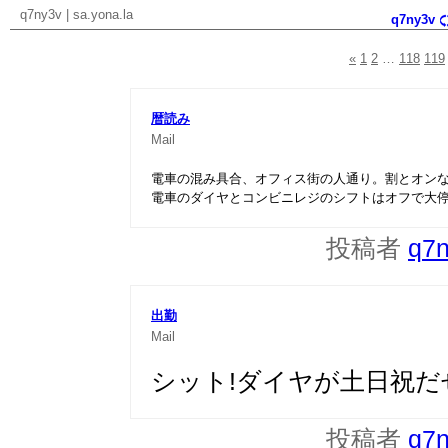
q7ny3v
|
sa.yona.la
q7ny3v
«
1
2
…
118
119
暦読み
Mail
電車の混み具合、オフィス街の人通り。割とオン
電車のダイヤとコンビニレジのシフトはオフで大
投稿者
q7
出勤
Mail
シット!ダイヤが土日祝だ
投稿者
q7