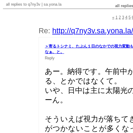
all replies to q7ny3v
|
sa.yona.la
all replie
«
1
2
3
4
5
Re:
http://q7ny3v.sa.yona.l
＞寄るトシナミ、たぶん１日のなかでの視力変動
なぁ、と
。
Reply
あー。納得です。午前中
る、とかではなくて。
いや、日中は主に太陽光
ーん。
そういえば視力が落ちて
がつかないことが多くな