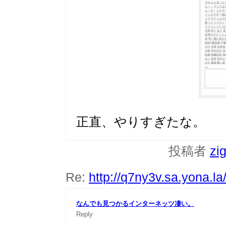
正直、やりすぎたな。
投稿者
zi
Re:
http://q7ny3v.sa.yona.l
なんでも見つかるインターネッツ凄い。
Reply