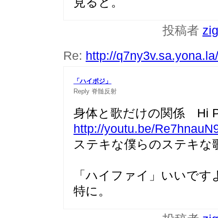
見ると。
投稿者
zi
Re:
http://q7ny3v.sa.yona.l
「ハイポジ」
Reply
脊髄反射
身体と歌だけの関係 Hi Pos
http://youtu.be/Re7hnauN
ステキな僕らのステキな
「ハイファイ」いいです
特に。