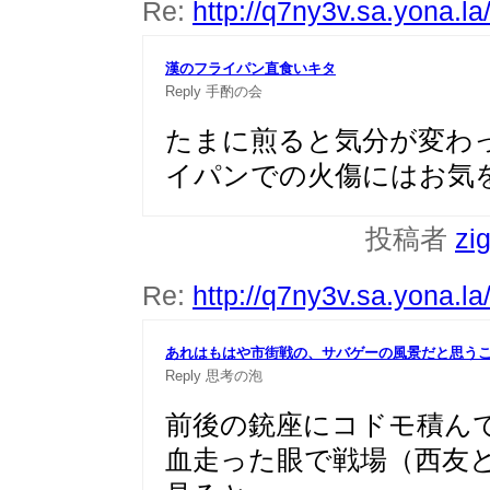
Re:
http://q7ny3v.sa.yona.l
漢のフライパン直食いキタ
Reply
手酌の会
たまに煎ると気分が変わ
イパンでの火傷にはお気
投稿者
zi
Re:
http://q7ny3v.sa.yona.l
あれはもはや市街戦の、サバゲーの風景だと思う
Reply
思考の泡
前後の銃座にコドモ積ん
血走った眼で戦場（西友