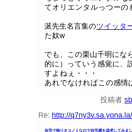
てオリエンタルっつーの
涎先生名言集の
ツイッター
た奴w
でも、この栗山千明にな
的に）っていう感覚に、
すよねぇ・・・
あれでなければこの感情
投稿者
sb
Re:
http://q7ny3v.sa.yona.l
自宅で独りオコノミなので自宅感を追求してみま