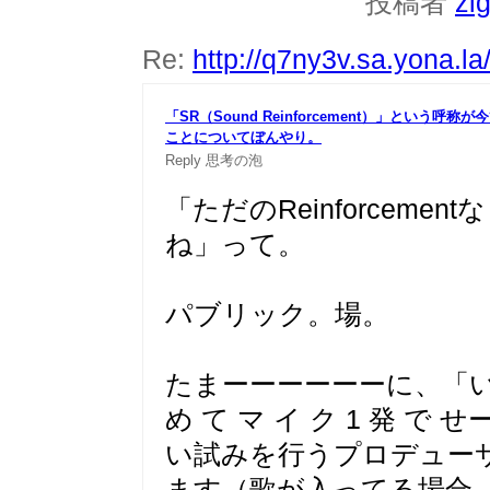
投稿者
zi
Re:
http://q7ny3v.sa.yona.l
「SR（Sound Reinforcement）」という呼
ことについ
てぼんやり。
Reply
思考の泡
「ただのReinforcem
ね」って。
パブリック。場。
たまーーーーーーに、「い
め て マ イ ク 1 発 
い試みを行うプロデュー
ます（歌が入ってる場合