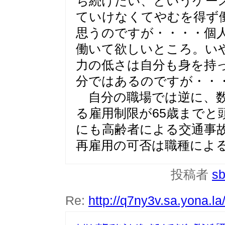
ち続けたい、というケー
ていけなくてやむを得ず
思うのですが・・・・個
働いて欲しいところ。い
力の低さは自分も身を持
分ではあるのですが・・
自分の職場では逆に、数
る雇用制限が65歳までと
にも高齢者による交通事
再雇用の可否は職種によ
投稿者
sb
Re:
http://q7ny3v.sa.yona.l