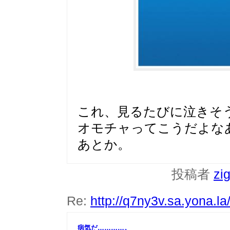
これ、見るたびに泣きそ
オモチャってこうだよな
あとか。
投稿者
zi
Re:
http://q7ny3v.sa.yona.l
病気だ…………。