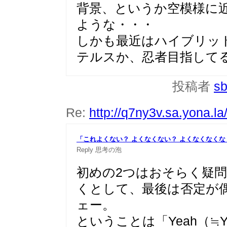
背景、というか空模様に
ような・・・
しかも最近はハイブリッ
テルスか、忍者目指して
投稿者
sb
Re:
http://q7ny3v.sa.yona.l
「これよくない？ よくなくない？ よくなくなく
Reply
思考の泡
初めの2つはおそらく疑
くとして、最後は否定が
ェー。
ということは「Yeah（≒