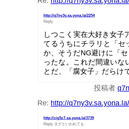
Re:
http://q7ny3v.sa.yona.l
http://q7ny3v.sa.yona.la/2254
Reply
しつこく実在大好き女子
てるうちにチラリと「セ
か、そうだNG避けに「
ったな。これだ間違いな
とだ、「腐女子」だらけ
投稿者
q7
Re:
http://q7ny3v.sa.yona.l
http://zig5z7.sa.yona.la/3739
Reply
タグといわれても