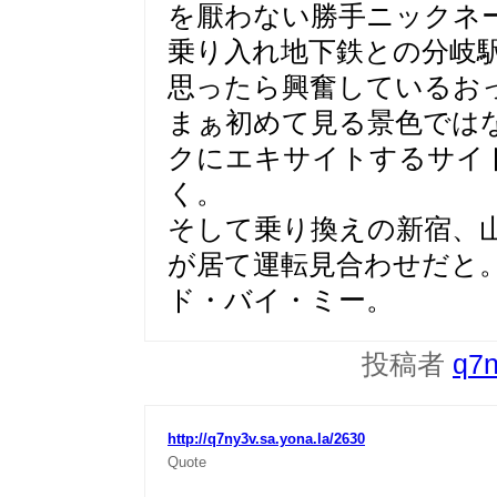
を厭わない勝手ニックネ
乗り入れ地下鉄との分岐
思ったら興奮しているお
まぁ初めて見る景色では
クにエキサイトするサイ
く。
そして乗り換えの新宿、
が居て運転見合わせだと
ド・バイ・ミー。
投稿者
q7
http://q7ny3v.sa.yona.la/2630
Quote