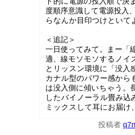
ト的に電源の投入順で決
度順序意識して電源投入
らなんか目印つけといて
＜追記＞
一日使ってみて。まー「
適、線モソモソするノイ
とリッスン環境に「没入
カナル型のパワー感から
は没入側に傾いちゃう。
したバイノーラル畳み込
ミックスして耳にお届け
投稿者
q7