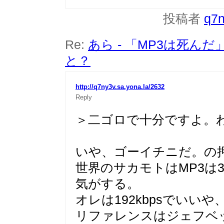
投稿者
q7
Re:
あら - 「MP3は死
と？
http://q7ny3v.sa.yona.la/2632
Reply
＞二ゴロで十分ですよ。
いや、ゴーイチニだ。の
世界のサカモトはMP3は3
気がする。
オレは192kbpsでいいや
リファレンスはジェフベ