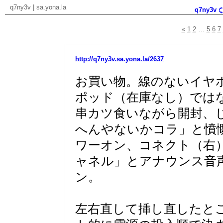
q7ny3v
|
sa.yona.la
q7ny3v
«
1
2
…
5
6
7
http://q7ny3v.sa.yona.la/2637
お買い物。線のないイヤ
ポッド（在庫なし）では
串カツ食いながら開封、
へんやないかコラ」と憤
ワーオン、コネクト（右
ャネル」とアナウンス音
ン。
左右直して挿し直したと