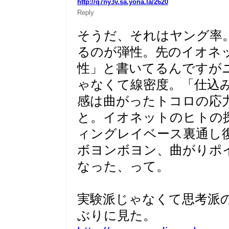
http://q7ny3v.sa.yona.la/2620
Reply
そうだ、それはヤング率
るのが弾性。先のイオネ
性」と書いてるんですが
ゃなくて線密度。「仕込
感は曲がったトコロの応
と。イオネットのヒトの
ィングレイベース裏通し
ボヨンボヨン、曲がりポ
なった、って。
実験派じゃなくて思考派
ぶりに見た。