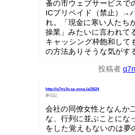
蚤の市ウェブサービスで
ICプリペイド（禁止）→
れ。「現金に寒い人たち
操業」みたいに言われて
キャッシング枠飽和して
の方法ありそうな気がす
投稿者
q7
http://q7ny3v.sa.yona.la/2624
夢日記
会社の同僚女性となんか
な、行列に並ぶことにな
をした覚えもないのは夢