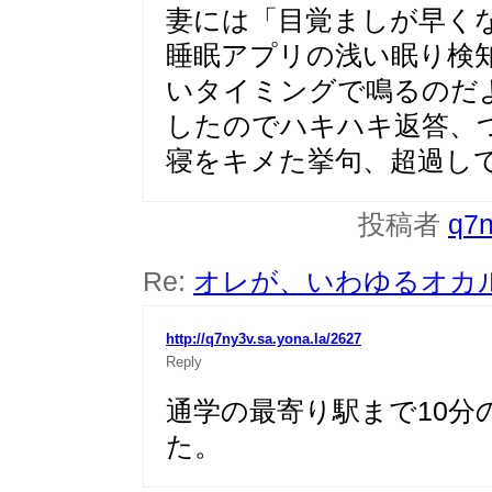
妻には「目覚ましが早く
睡眠アプリの浅い眠り検
いタイミングで鳴るのだ
したのでハキハキ返答、
寝をキメた挙句、超過し
投稿者
q7
Re:
オレが、いわゆるオカル
http://q7ny3v.sa.yona.la/2627
Reply
通学の最寄り駅まで10分
た。