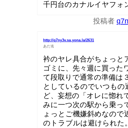
千円台のカナルイヤフォ
投稿者
q7
http://q7ny3v.sa.yona.la/2631
あだ名
衿のヤレ具合がちょっと
ゴミに、先々週に買った
て段取りで通常の準備は
としているのでいつもの
ど、妄想の「オレに惚れ
みに一つ次の駅から乗っ
ょっとご機嫌斜めなので
のトラブルは避けられた