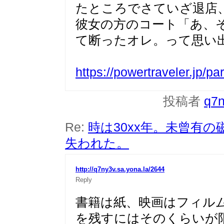
たところでさていざ退店
彼女の方のコート「あ、
て断ったオレ。って思い
https://powertraveler.jp/pari
投稿者
q7
Re:
時は30xx年。未曾有
失われた。
http://q7ny3v.sa.yona.la/2644
Reply
書籍は紙、映画はフィル
を残すにはそのくらいが