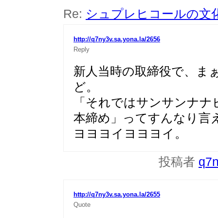
Re:
シュプレヒコールの文
http://q7ny3v.sa.yona.la/2656
Reply
新人当時の取締役で、ま
ど。
「それではサンサンナナ
本締め」ってすんなり言
ヨヨヨイヨヨヨイ。
投稿者
q7
http://q7ny3v.sa.yona.la/2655
Quote