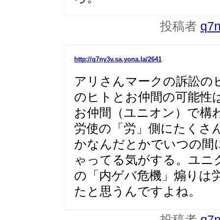
投稿者
q7
http://q7ny3v.sa.yona.la/2641
アリさんマークの訴訟の
のヒトとお仲間の可能性
お仲間（ユニオン）で構
労使の「労」側にたくさ
かなんだとかでいつの間
ゃってる気がする。ユニ
の「内ゲバ危機」煽りは
たと思うんですよね。
投稿者
q7