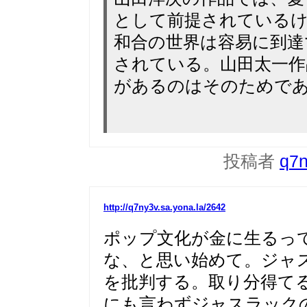
として前提されているけ
和合の世界は容易に到達
されている。山田太一作
があるのはそのためで
投稿者
q7
http://q7ny3v.sa.yona.la/2642
ポップ文化が金に生るっ
な、と思い始めて。ジャ
を批判する。取り分得て
にも言わずジャスラック