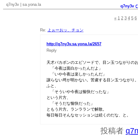
q7ny3v
|
sa.yona.la
q7ny3v
«
1
2
3
4
5
6
Re:
よぉーおッ、チョン
http://q7ny3v.sa.yona.la/2657
Reply
天才バカボンのエピソードで、目ン玉つながりの
「今夜は面白かったんだよ」
「いや今夜は楽しかったんだ」
譲らない埒が明かない。苦慮する目ン玉つながり
ふと、
「そういや今夜は愉快だったな」
という片方、
「そうだな愉快だった」
ともう片方。ランラランで解散。
毎日毎日そんなセッションは続くのだな、と。
投稿者
q7