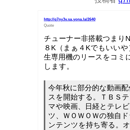
http://q7ny3v.sa.yona.la/2640
Quote
チューナー非搭載つまりN
８K（まぁ４Kでもいいや
生専用機のリースをコミに
します。
今年秋に部分的な動画配
スを開始する。ＴＢＳテ
マや映画、日経とテレビ
ツ、ＷＯＷＯＷの独自ド
ンテンツを持ち寄る。オ