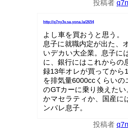
投稿者
q7
http://q7ny3v.sa.yona.la/2654
よし車を買おうと思う。
息子に就職内定が出た、
いデカい大企業。息子に
に、銀行にはこれからの
録13年オレが買ってから
を排気量6000ccくら
のGTカーに乗り換えた
かマセラティか、国産に
ンバレ息子。
投稿者
q7