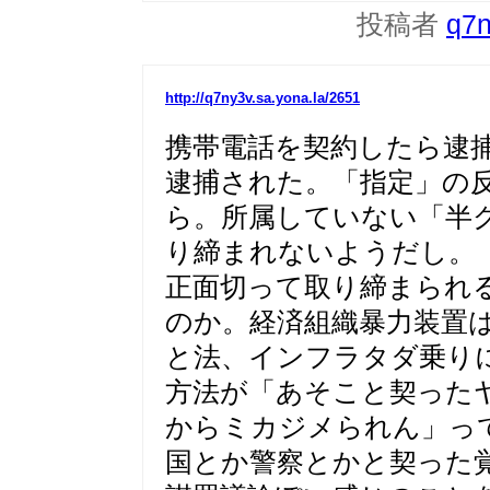
投稿者
q7
http://q7ny3v.sa.yona.la/2651
携帯電話を契約したら逮
逮捕された。「指定」の
ら。所属していない「半
り締まれないようだし。
正面切って取り締まられ
のか。経済組織暴力装置
と法、インフラタダ乗り
方法が「あそこと契った
からミカジメられん」っ
国とか警察とかと契った