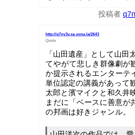
投稿者
q7
http://q7ny3v.sa.yona.la/2643
Quote
「山田遺産」として山田
てやがて悲しき群像劇が観
か提示されるエンターテ
単位認定の講義があって
太郎と濱マイクと和久井
まだに「ベースに善意が
の邦画は好きジャンル。
山田洋次の作品では、愛