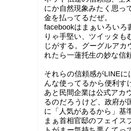
にか自然現象みたく思っ
金を払ってるだぜ。
facebookはまぁいろ
りゃ手堅い、ツイッタも
じがする。グーグルアカ
れたら一蓮托生の妙な信
それらの信頼感がLINE
んな使ってるから便利す
あと民間企業は公式アカ
るのだろうけど、政府が
に「人気があるから」基準
まぁ首相官邸のフェイス
トがまー気持ち悪くてっ