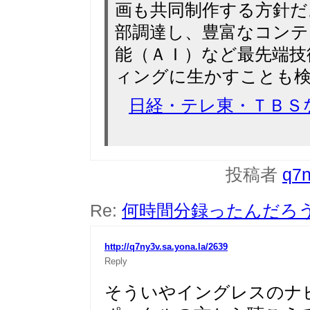
画も共同制作する方針だ
部調達し、豊富なコンテ
能（ＡＩ）など最先端技
ィングに生かすことも
日経・テレ東・ＴＢＳ
投稿者
q7
Re:
何時間分録ったんだろ
http://q7ny3v.sa.yona.la/2639
Reply
そういやイングレスのナ