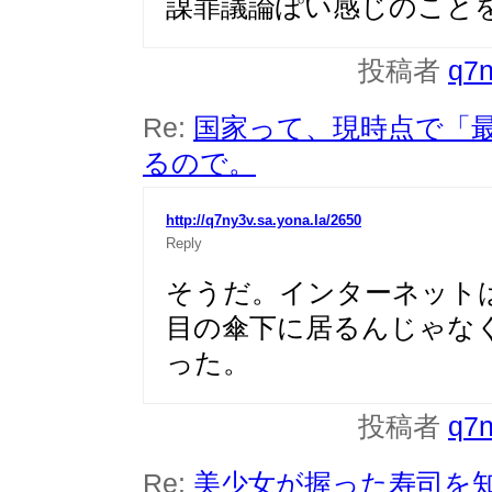
謀罪議論ぽい感じのこと
投稿者
q7
Re:
国家って、現時点で「
るので。
http://q7ny3v.sa.yona.la/2650
Reply
そうだ。インターネット
目の傘下に居るんじゃな
った。
投稿者
q7
Re:
美少女が握った寿司を