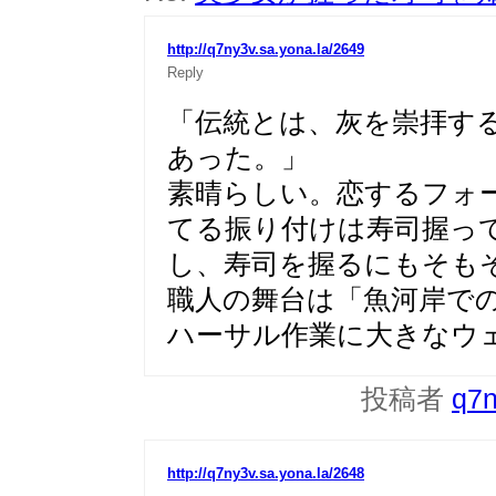
http://q7ny3v.sa.yona.la/2649
Reply
「伝統とは、灰を崇拝す
あった。」
素晴らしい。恋するフォ
てる振り付けは寿司握っ
し、寿司を握るにもそも
職人の舞台は「魚河岸で
ハーサル作業に大きなウ
投稿者
q7
http://q7ny3v.sa.yona.la/2648