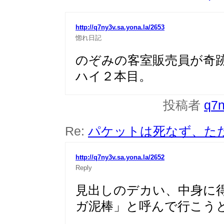
http://q7ny3v.sa.yona.la/2653
惚れ日記
のぞみの客室販売員が奇
ハイ２本目。
投稿者
q7
Re:
パケットは死なず、た
http://q7ny3v.sa.yona.la/2652
Reply
見出しのデカい、中身に
ガ泥棒」と呼んで行こう